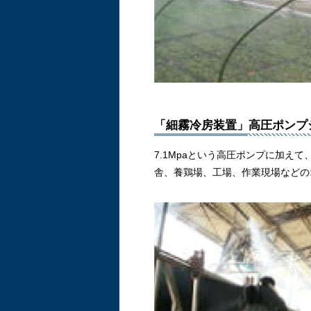
「細霧冷房装置」高圧ポンプ
7.1Mpaという高圧ポンプに加
舎、養鶏場、工場、作業現場などの