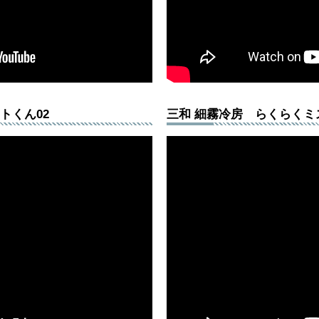
トくん02
三和 細霧冷房 らくらくミ