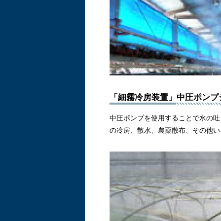
「細霧冷房装置」中圧ポンプ
中圧ポンプを使用することで水の吐
の冷房、散水、農薬散布、その他い