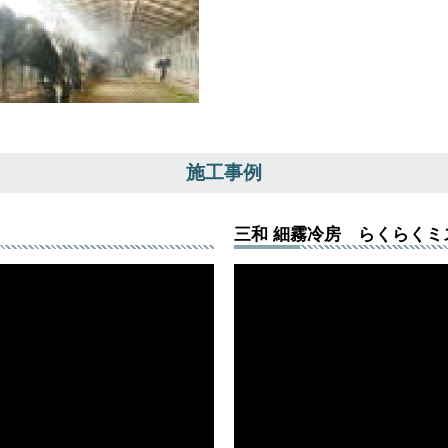
施工事例
三和 細霧冷房 らくらくミ